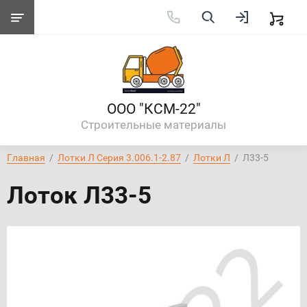
ООО "КСМ-22"
Строительные материалы
Главная
  /  
Лотки Л Серия 3.006.1-2.87
  /  
Лотки Л
  /  Л33-5
Лоток Л33-5