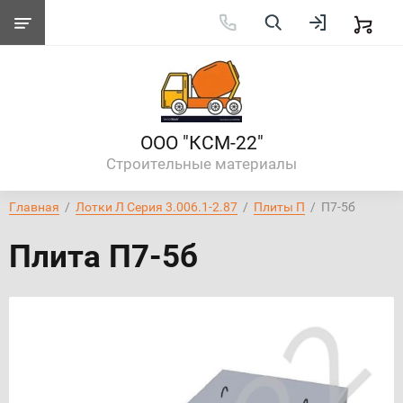
ООО "КСМ-22"
Строительные материалы
Главная
  /  
Лотки Л Серия 3.006.1-2.87
  /  
Плиты П
  /  П7-5б
Плита П7-5б