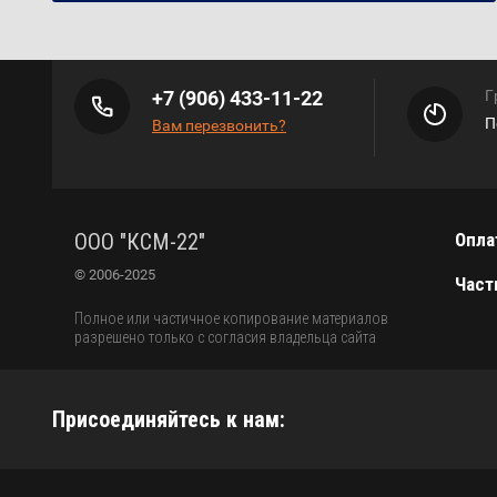
+7 (906) 433-11-22
Г
П
Вам перезвонить?
ООО "КСМ-22"
Опла
© 2006-2025
Част
Полное или частичное копирование материалов
разрешено только с согласия владельца сайта
Присоединяйтесь к нам: