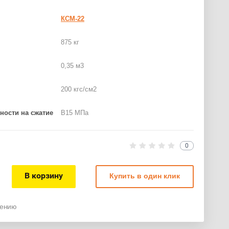
КСМ-22
875 кг
0,35 м3
200 кгс/см2
ности на сжатие
B15 МПа
0
В корзину
Купить в один клик
нению