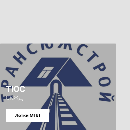
ТЮС
СКЖД
Лотки МПЛ