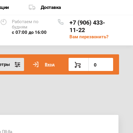
кции
Доставка
Работаем по
+7 (906) 433-
будням
11-22
с 07:00 до 16:00
Вам перезвонить?
етры
Вход
0
в П8-8а