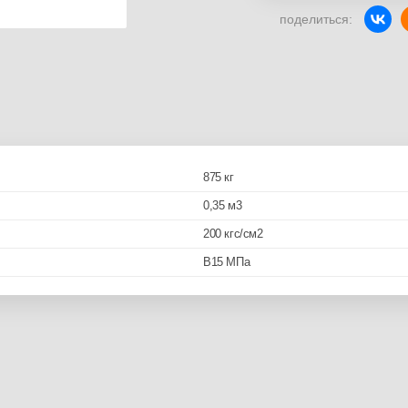
поделиться:
875 кг
0,35 м3
200 кгс/см2
B15 МПа