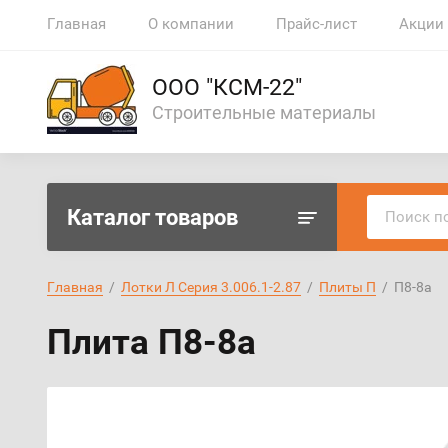
Главная
О компании
Прайс-лист
Акции
ООО "КСМ-22"
Строительные материалы
Каталог товаров
Главная
  /  
Лотки Л Серия 3.006.1-2.87
  /  
Плиты П
  /  П8-8а
Плита П8-8а