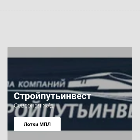
Стройпутьинвест
Северная ж/д
Лотки МПЛ