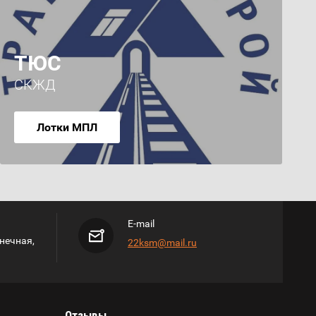
ТЮС
СКЖД
Лотки МПЛ
E-mail
лнечная,
22ksm@mail.ru
Отзывы