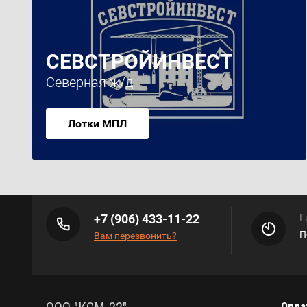
СЕВСТРОЙИНВЕСТ
Северная ж/д
Лотки МПЛ
+7 (906) 433-11-22
Г
П
Вам перезвонить?
Опла