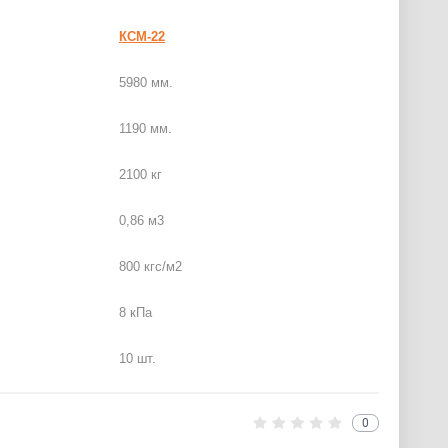
КСМ-22
5980 мм.
1190 мм.
2100 кг
0,86 м3
800 кгс/м2
8 кПа
10 шт.
0