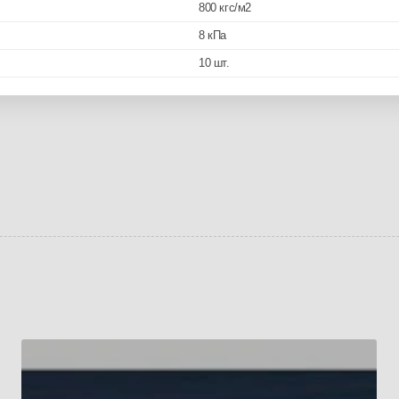
800 кгс/м2
8 кПа
10 шт.