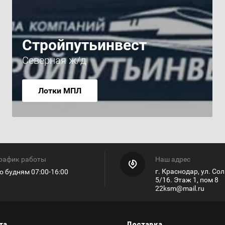
Стройпутьинвест
Северная ж/д
Лотки МПЛ
рафик работы
Наш адрес
г. Краснодар, ул. Со
о будням 07:00-16:00
5/16. Этаж 1, пом 8
22ksm@mail.ru
та
Доставка